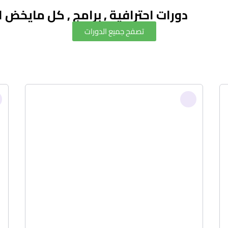
دورات احترافية , برامج , كل مايخض
تصفح جميع الدورات