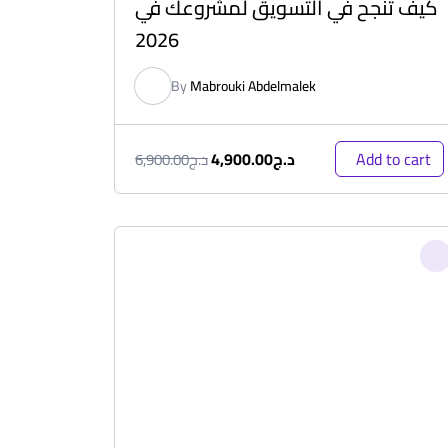
كيف تنجح في التسويق لمشروعك في
2026
By
Mabrouki Abdelmalek
د.ج
4,900.00
Add to cart
د.ج
6,900.00