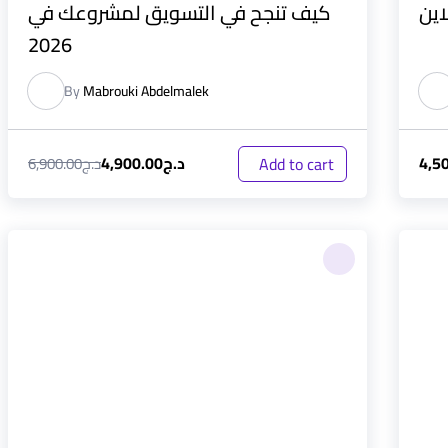
كيف تنجح في التسويق لمشروعك في
2026
By
Mabrouki Abdelmalek
4,5
د.ج
4,900.00
Add to cart
د.ج
6,900.00