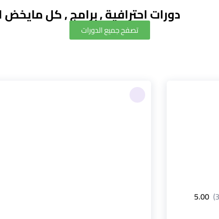
دورات احترافية , برامج , كل مايخض
تصفح جميع الدورات
5.00
(3