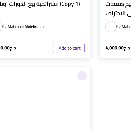
ميم صفحات
استراتجية بيع الدورات اونلاين (Copy 1)
 الاحتراف
By
Mabrouki Abdelmalek
By
Mabr
د.ج
4,000.00
د.ج
00.00
Add to cart