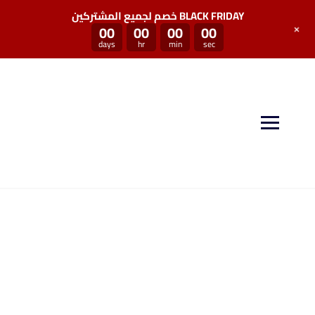
خصم لجميع المشتركين BLACK FRIDAY
+
00
00
00
00
days
hr
min
sec
منصة سكيل بوست توفر لكم