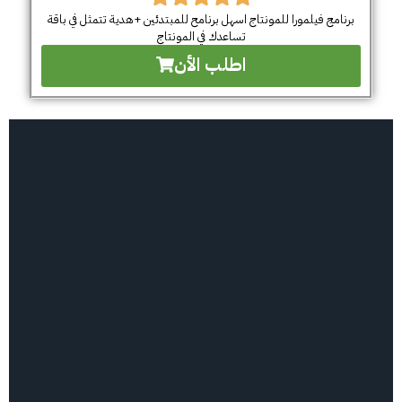
برنامج فيلمورا للمونتاج اسهل برنامح للمبتدئين +هدية تتمثل في باقة
تساعدك في المونتاج
اطلب الأن