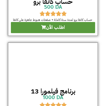
حساب كانفا برو
500 DA
حساب كانفا برو لمدة سنة كاملة + صفحات هبوط جاهزة على كانفا
اطلب الأن
برنامج فيلمورا 13
1000 DA