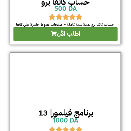
حساب كانفا برو
500 DA
حساب كانفا برو لمدة سنة كاملة + صفحات هبوط جاهزة على كانفا
اطلب الأن
برنامج فيلمورا 13
1000 DA