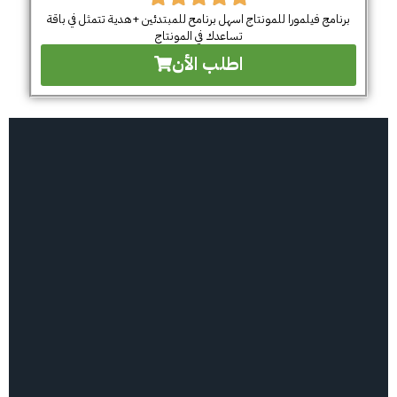
برنامج فيلمورا للمونتاج اسهل برنامح للمبتدئين +هدية تتمثل في باقة
تساعدك في المونتاج
اطلب الأن