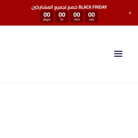
خصم لجميع المشتركين BLACK FRIDAY
+
00
00
00
00
days
hr
min
sec
منصة سكيل بوست توفر لكم