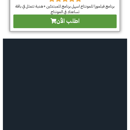
برنامج فيلمورا للمونتاج اسهل برنامح للمبتدئين +هدية تتمثل في باقة
تساعدك في المونتاج
اطلب الأن