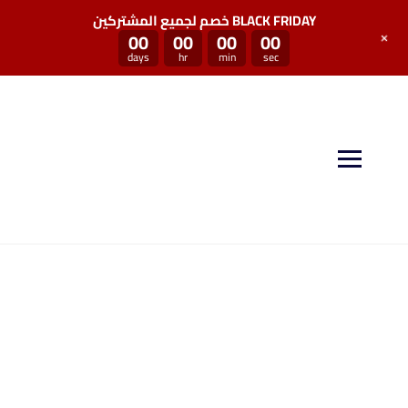
خصم لجميع المشتركين BLACK FRIDAY
+
00
00
00
00
days
hr
min
sec
منصة سكيل بوست توفر لكم