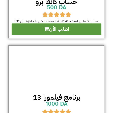
حساب كانفا برو
500 DA
حساب كانفا برو لمدة سنة كاملة + صفحات هبوط جاهزة على كانفا
اطلب الأن
برنامج فيلمورا 13
1000 DA