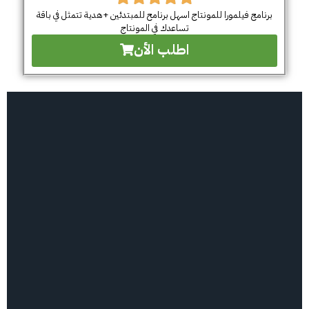
برنامج فيلمورا للمونتاج اسهل برنامح للمبتدئين +هدية تتمثل في باقة
تساعدك في المونتاج
اطلب الأن