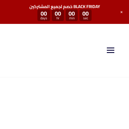
خصم لجميع المشتركين BLACK FRIDAY
+
00
00
00
00
days
hr
min
sec
منصة سكيل بوست توفر لكم