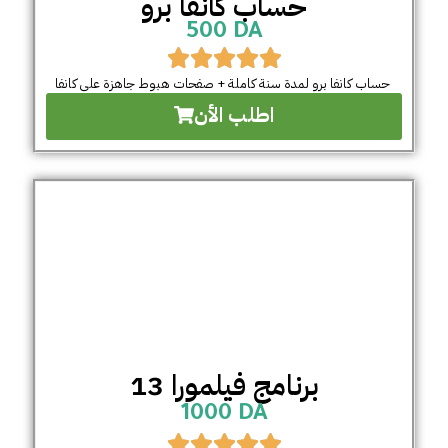
حساب كانفا برو
500 DA
حساب كانفا برو لمدة سنة كاملة + صفحات هبوط جاهزة على كانفا
اطلب الأن
برنامج فيلمورا 13
1000 DA