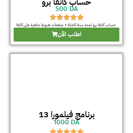
حساب كانفا برو
500 DA
حساب كانفا برو لمدة سنة كاملة + صفحات هبوط جاهزة على كانفا
اطلب الأن
برنامج فيلمورا 13
1000 DA