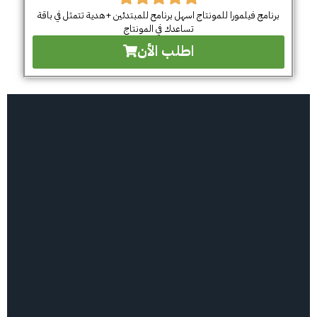
برنامج فيلمورا للمونتاج اسهل برنامح للمبتدئين +هدية تتمثل في باقة
تساعدك في المونتاج
اطلب الأن