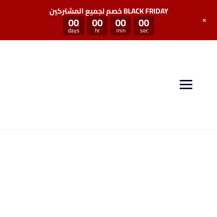
خصم لجميع المشتركين BLACK FRIDAY
+
00
00
00
00
days
hr
min
sec
منصة سكيل بوست توفر لكم