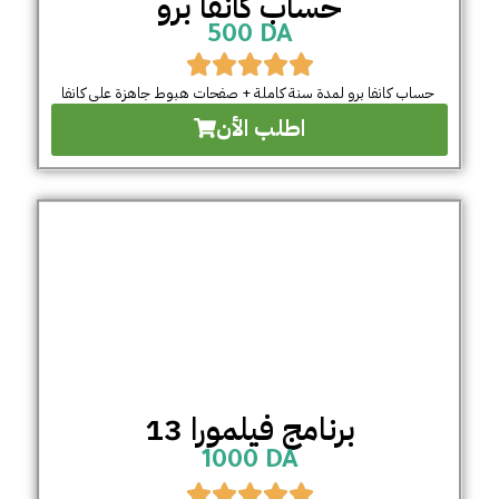
حساب كانفا برو
500 DA
حساب كانفا برو لمدة سنة كاملة + صفحات هبوط جاهزة على كانفا
اطلب الأن
برنامج فيلمورا 13
1000 DA