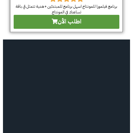
برنامج فيلمورا للمونتاج اسهل برنامح للمبتدئين +هدية تتمثل في باقة
تساعدك في المونتاج
اطلب الأن