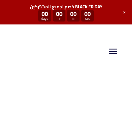
خصم لجميع المشتركين BLACK FRIDAY
+
00
00
00
00
days
hr
min
sec
منصة سكيل بوست توفر لكم