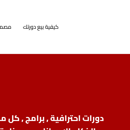
كيفية بيع دورتك
مصمم 
دورات احترافية , برامج , كل 