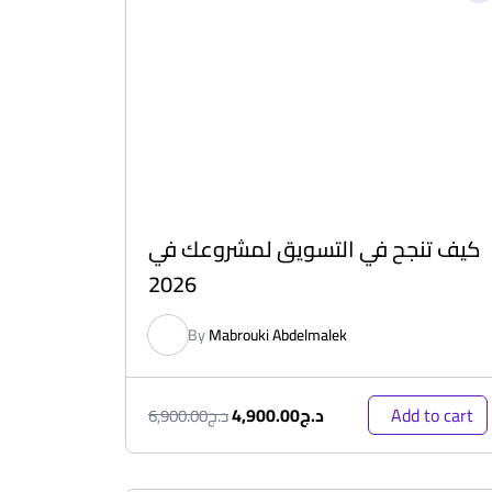
كيف تنجح في التسويق لمشروعك في
2026
By
Mabrouki Abdelmalek
د.ج
4,900.00
Add to cart
د.ج
6,900.00