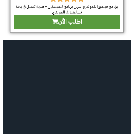
برنامج فيلمورا للمونتاج اسهل برنامح للمبتدئين +هدية تتمثل في باقة
تساعدك في المونتاج
اطلب الأن