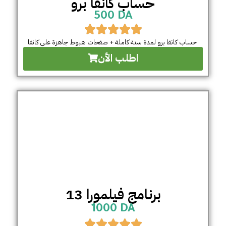
حساب كانفا برو
500 DA
حساب كانفا برو لمدة سنة كاملة + صفحات هبوط جاهزة على كانفا
اطلب الأن
برنامج فيلمورا 13
1000 DA