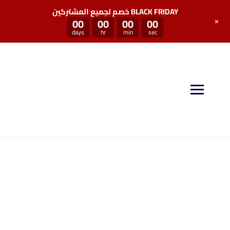
خصم لجميع المشتركين BLACK FRIDAY
+
00
00
00
00
days
hr
min
sec
منصة سكيل بوست توفر لكم