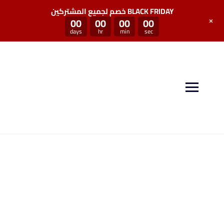
خصم لجميع المشتركين BLACK FRIDAY
+
00
00
00
00
days
hr
min
sec
منصة سكيل بوست توفر لكم