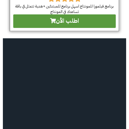
برنامج فيلمورا للمونتاج اسهل برنامح للمبتدئين +هدية تتمثل في باقة
تساعدك في المونتاج
اطلب الأن