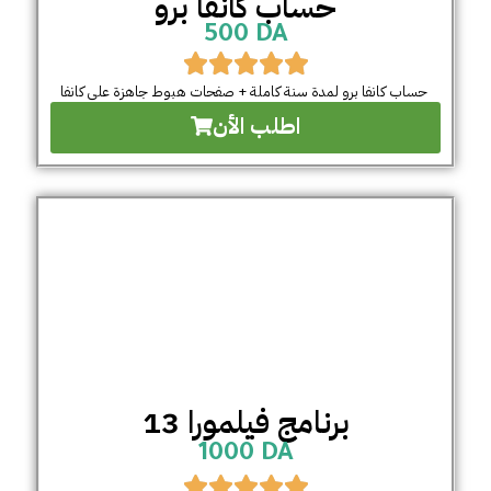
حساب كانفا برو
500 DA
حساب كانفا برو لمدة سنة كاملة + صفحات هبوط جاهزة على كانفا
اطلب الأن
برنامج فيلمورا 13
1000 DA